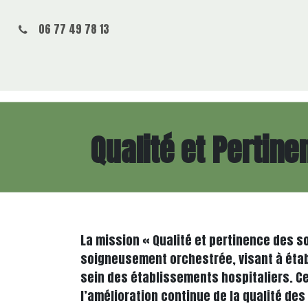
Se rendre au contenu
06 77 49 78 13
Accueil
En savoir plus
Nos actions
Nos missions
Qualité et Pertine
La mission « Qualité et pertinence des s
soigneusement orchestrée, visant à établ
sein des établissements hospitaliers. Ce
l’amélioration continue de la qualité des