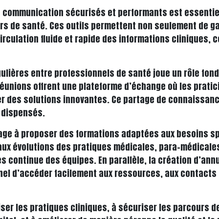
de communication sécurisés et performants est essentiel
urs de santé. Ces outils permettent non seulement de ga
rculation fluide et rapide des informations cliniques, c
gulières entre professionnels de santé joue un rôle fon
réunions offrent une plateforme d’échange où les prati
ier des solutions innovantes. Ce partage de connaissan
s dispensés.
ngage à proposer des formations adaptées aux besoins s
ux évolutions des pratiques médicales, para-médicales
continue des équipes. En parallèle, la création d’ann
el d’accéder facilement aux ressources, aux contacts e
er les pratiques cliniques, à sécuriser les parcours de