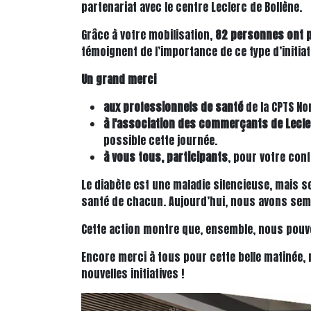
partenariat avec le centre Leclerc de Bollène.
Grâce à votre mobilisation,
82 personnes ont p
témoignent de l’importance de ce type d’initiati
Un grand merci
aux professionnels de santé
de la CPTS No
à l'association des commerçants de Lecler
possible cette journée.
à vous tous, participants
, pour votre conf
Le diabète est une maladie silencieuse, mais s
santé de chacun. Aujourd’hui, nous avons semé 
Cette action montre que, ensemble, nous pouvon
Encore merci à tous pour cette belle matinée, 
nouvelles initiatives !